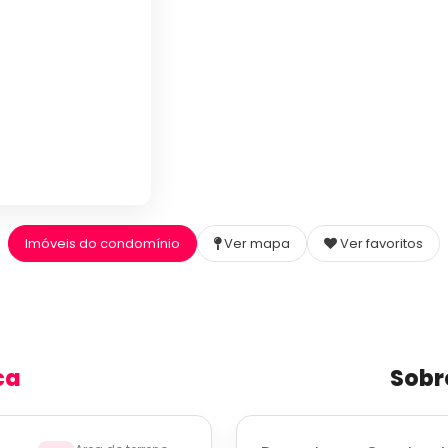
Imóveis do condomínio
Ver mapa
Ver favoritos
ca
Sobr