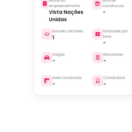
Nome do
Ano de
empreendimento
construcao
Vista Nações
-
Unidas
Numero de torres
Unidades por
1
torre
-
Vagas
Elevadores
-
-
Area construida
Construtora
-
-