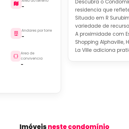
Area do terreno
Descubra o Condomin
-
residencia que reflete
Situado em R Surubim
variedade de recurso
Andares por torre
A proximidade com Es
-
Shopping Alphaville, 
La Ville adiciona pra
Area de
convivencia
-
Imóveis
neste condomínio