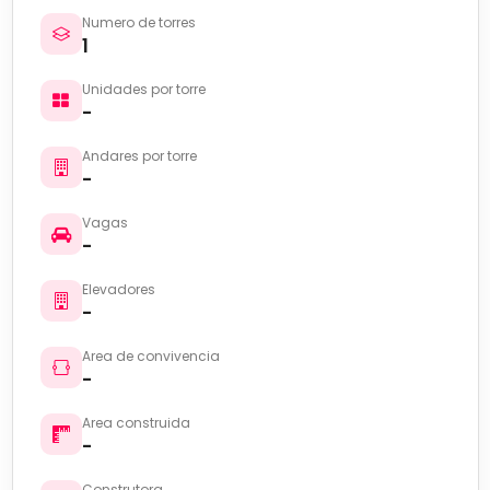
Numero de torres
1
Unidades por torre
-
Andares por torre
-
Vagas
-
Elevadores
-
Area de convivencia
-
Area construida
-
Construtora