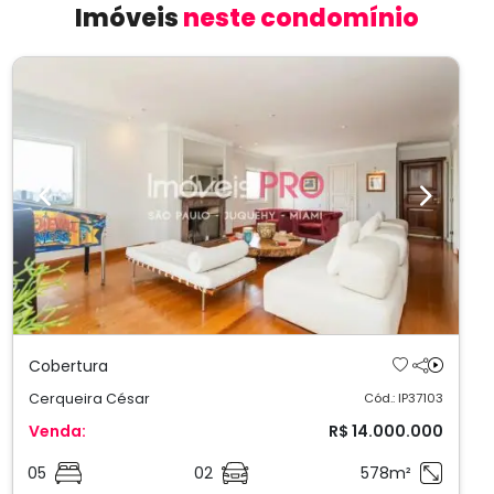
Imóveis
neste condomínio
Previous
Next
Cobertura
Cerqueira César
Cód.: IP37103
Venda:
R$ 14.000.000
05
02
578m²