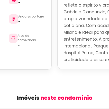
-
reflete o espirito vi
Gabriele D'annunzio,
Andares por torre
ampla variedade de r
-
cotidiana. Com acade
Milano e ideal para 
Area de
entretenimento. A p
convivencia
-
Internacional, Parque 
Hospital Prime, Centro
praticidade a essa ex
Imóveis
neste condomínio