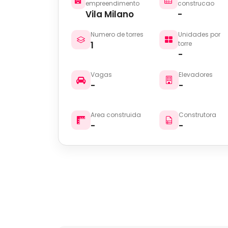
empreendimento
construcao
Vila Milano
-
Numero de torres
Unidades por
1
torre
-
Vagas
Elevadores
-
-
Area construida
Construtora
-
-