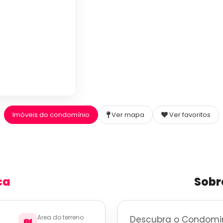
Imóveis do condomínio
Ver mapa
Ver favoritos
ca
Sobr
Area do terreno
Descubra o Condomini