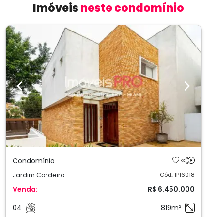
Imóveis
neste condomínio
Previous
Next
Condomínio
Jardim Cordeiro
Cód.: IP16018
Venda:
R$ 6.450.000
04
819m²