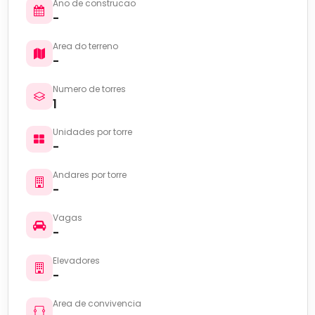
Ano de construcao
-
Area do terreno
-
Numero de torres
1
Unidades por torre
-
Andares por torre
-
Vagas
-
Elevadores
-
Area de convivencia