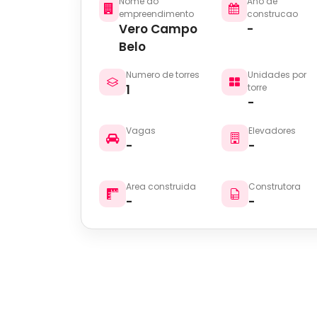
Nome do
Ano de
empreendimento
construcao
Vero Campo
-
Belo
Numero de torres
Unidades por
1
torre
-
Vagas
Elevadores
-
-
Area construida
Construtora
-
-