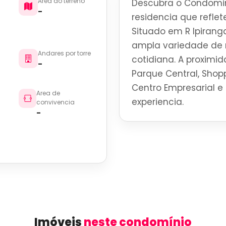
Area do terreno
Descubra o Condomi
-
residencia que reflete
Situado em R Ipirang
ampla variedade de r
Andares por torre
cotidiana. A proximid
-
Parque Central, Shoppi
Centro Empresarial e 
Area de
experiencia.
convivencia
-
Imóveis
neste condomínio