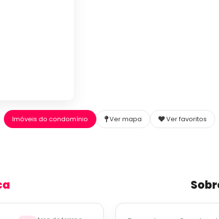
Imóveis do condomínio
Ver mapa
Ver favoritos
ca
Sobr