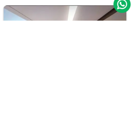
Previous
Next
Apartamento
Brooklin
Cód.: IP11244
Venda:
R$ 3.750.000
03
04
189m²