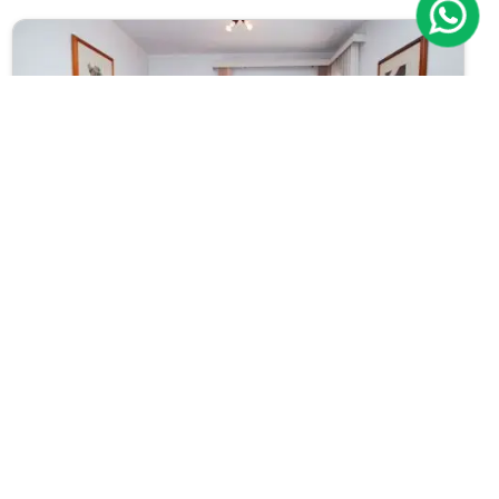
Previous
Next
Apartamento
Vila Mariana
Cód.: IP14610
Venda:
R$ 685.000
01
01
45m²