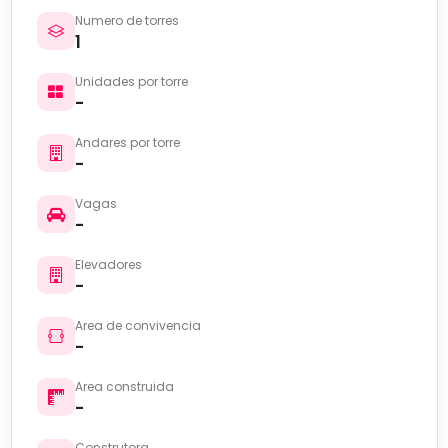
Numero de torres
1
Unidades por torre
-
Andares por torre
-
Vagas
-
Elevadores
-
Area de convivencia
-
Area construida
-
Construtora