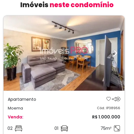
Imóveis
neste condomínio
Previous
Next
Apartamento
Moema
Cód.: IP38956
Venda:
R$ 1.000.000
02
01
75m²