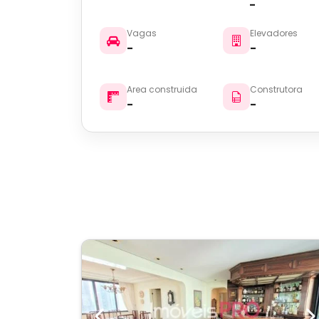
-
Vagas
Elevadores
-
-
Area construida
Construtora
-
-