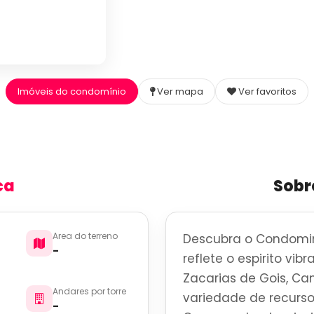
Imóveis do condomínio
Ver mapa
Ver favoritos
ca
Sobr
Area do terreno
Descubra o Condomin
-
reflete o espirito vi
Zacarias de Gois, Ca
Andares por torre
variedade de recurso
-