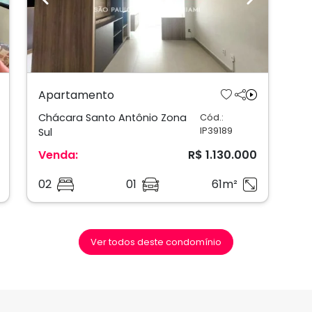
ext
Previous
Next
Apartamento
Chácara Santo Antônio Zona
Cód.:
IP39189
Sul
Venda:
R$ 1.130.000
02
01
61m²
Ver todos deste condomínio