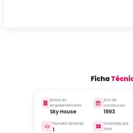
Ficha
Técni
Nome do
Ano de
empreendimento
construcao
Sky House
1993
Numero de torres
Unidades por
1
torre