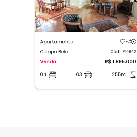
Previous
N
Apartamento
Campo Belo
Cód.: IP16842
Venda:
R$ 1.895.000
04
03
255m²