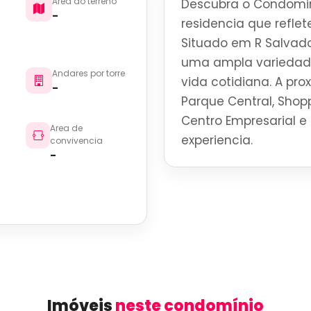
Area do terreno
Descubra o Condomin
-
residencia que reflete
Situado em R Salvador
uma ampla variedade
Andares por torre
vida cotidiana. A pro
-
Parque Central, Shoppi
Centro Empresarial e 
Area de
experiencia.
convivencia
-
Imóveis
neste condomínio