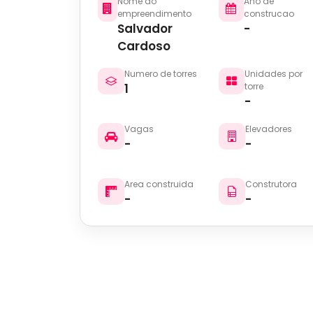
Nome do
Ano de
empreendimento
construcao
Salvador
-
Cardoso
Numero de torres
Unidades por
1
torre
-
Vagas
Elevadores
-
-
Area construida
Construtora
-
-