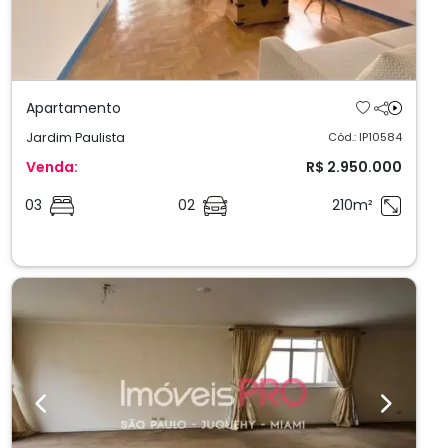
Apartamento
Jardim Paulista
Cód.: IP10584
Venda:
R$ 2.950.000
03
02
210m²
Previous
Next