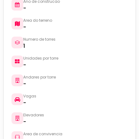
Ano de construcao
-
Area do terreno
-
Numero de torres
1
Unidades por torre
-
Andares por torre
-
Vagas
-
Elevadores
-
Area de convivencia