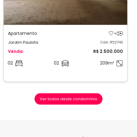
Apartamento
Jardim Paulista
Cód.: IP22742
Venda:
R$ 2.500.000
02
02
209m²
Ver todos deste condomínio