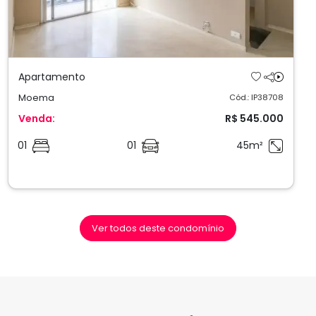
Apartamento
Moema
Cód.: IP38708
Venda:
R$ 545.000
01
01
45m²
Ver todos deste condomínio