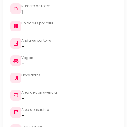
Numero de torres
1
Unidades por torre
-
Andares por torre
-
Vagas
-
Elevadores
-
Area de convivencia
-
Area construida
-
Construtora