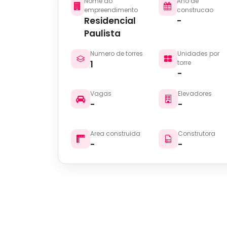
Nome do
Ano de
empreendimento
construcao
Residencial
-
Paulista
Numero de torres
Unidades por
1
torre
-
Vagas
Elevadores
-
-
Area construida
Construtora
-
-