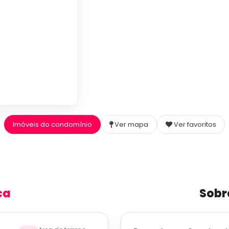
Imóveis do condomínio
Ver mapa
Ver favoritos
ca
Sobr