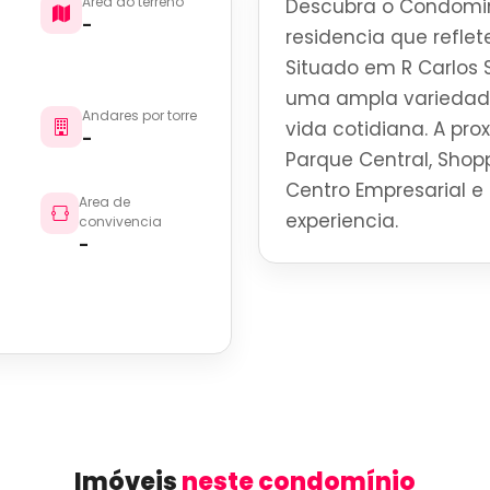
Area do terreno
Descubra o Condomini
-
residencia que reflete
Situado em R Carlos S
uma ampla variedade
Andares por torre
vida cotidiana. A pro
-
Parque Central, Shoppi
Centro Empresarial e 
Area de
experiencia.
convivencia
-
Imóveis
neste condomínio