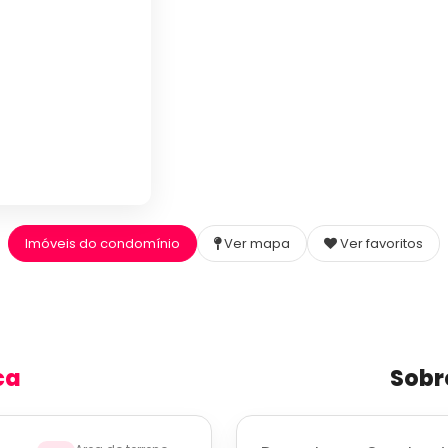
Imóveis do condomínio
Ver mapa
Ver favoritos
ca
Sobr