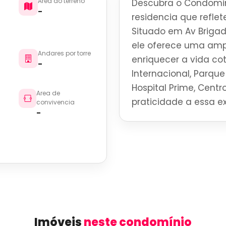
Area do terreno
Descubra o Condomin
-
residencia que reflete
Situado em Av Brigade
ele oferece uma amp
Andares por torre
enriquecer a vida co
-
Internacional, Parque 
Hospital Prime, Centro
Area de
praticidade a essa ex
convivencia
-
Imóveis
neste condomínio