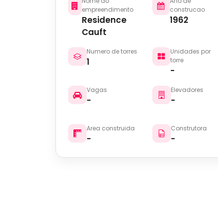
Nome do
Ano de
empreendimento
construcao
Residence
1962
Cauft
Numero de torres
Unidades por
1
torre
-
Vagas
Elevadores
-
-
Area construida
Construtora
-
-