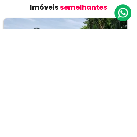
Imóveis
semelhantes
Previous
Next
Apartamento
Alto da Boa Vista
Cód.: IP11007
Venda:
R$ 2.400.000
03
03
225m²