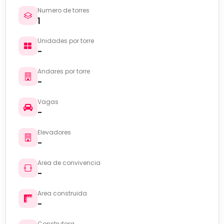
Numero de torres
1
Unidades por torre
-
Andares por torre
-
Vagas
-
Elevadores
-
Area de convivencia
-
Area construida
-
Construtora