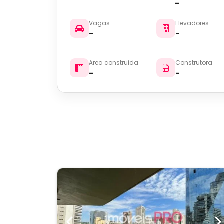
-
Vagas
Elevadores
-
-
Area construida
Construtora
-
-