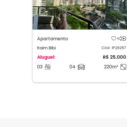
Previous
N
Apartamento
Itaim Bibi
Cód.: IP26257
Aluguel:
R$ 25.000
03
04
220m²