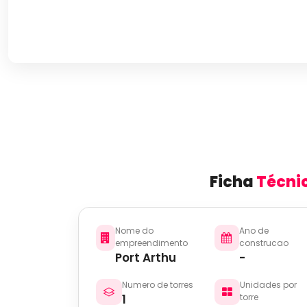
Ficha
Técni
Nome do
Ano de
empreendimento
construcao
Port Arthu
-
Numero de torres
Unidades por
1
torre