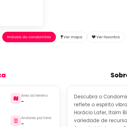
Imóveis do condomínio
Ver mapa
Ver favoritos
ca
Sobr
Area do terreno
Descubra o Condomini
-
reflete o espirito vi
Horácio Lafer, Itaim 
Andares por torre
variedade de recurso
-