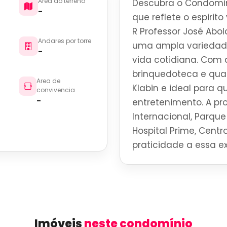
Area do terreno
Descubra o Condomini
-
que reflete o espirit
R Professor José Abol
Andares por torre
uma ampla variedade
-
vida cotidiana. Com 
brinquedoteca e quad
Area de
Klabin e ideal para 
convivencia
-
entretenimento. A p
Internacional, Parque 
Hospital Prime, Centro
praticidade a essa ex
Imóveis
neste condomínio