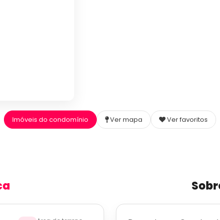
Imóveis do condomínio
Ver mapa
Ver favoritos
ca
Sobr