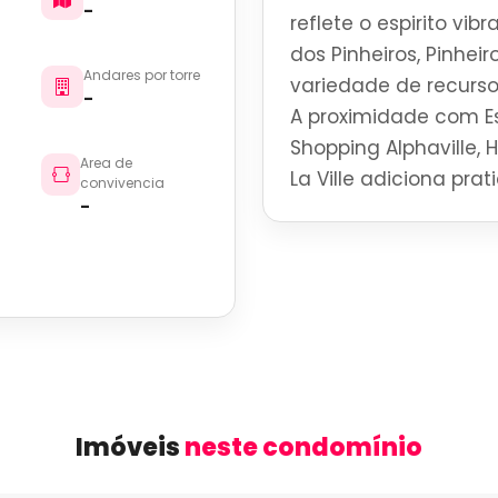
-
reflete o espirito vi
dos Pinheiros, Pinhei
Andares por torre
variedade de recurso
-
A proximidade com Es
Shopping Alphaville, 
Area de
La Ville adiciona pra
convivencia
-
Imóveis
neste condomínio