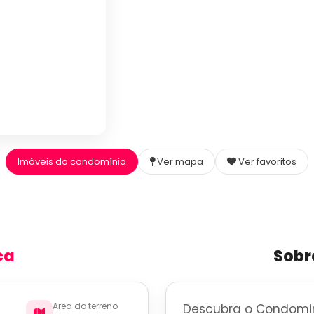
Imóveis do condomínio
Ver mapa
Ver favoritos
ca
Sobr
Area do terreno
Descubra o Condomini