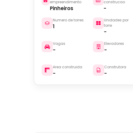
empreendimento
construcao
Pinheiros
-
Numero de torres
Unidades por
1
torre
-
Vagas
Elevadores
-
-
Area construida
Construtora
-
-