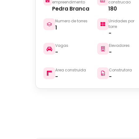
empreendimento
construcao
Pedra Branca
180
Numero de torres
Unidades por
1
torre
-
Vagas
Elevadores
-
-
Area construida
Construtora
-
-