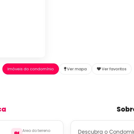
Imóveis do condomínio
Ver mapa
Ver favoritos
ca
Sobr
Area do terreno
Descubra o Condomin