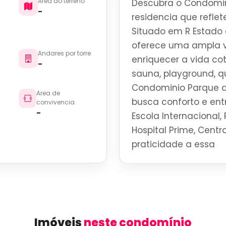
Area do terreno
Descubra o Condomin
-
residencia que reflete
Situado em R Estado d
oferece uma ampla v
Andares por torre
enriquecer a vida co
-
sauna, playground, q
Condominio Parque d
Area de
busca conforto e en
convivencia
-
Escola Internacional, 
Hospital Prime, Centro
praticidade a essa
Imóveis
neste condomínio