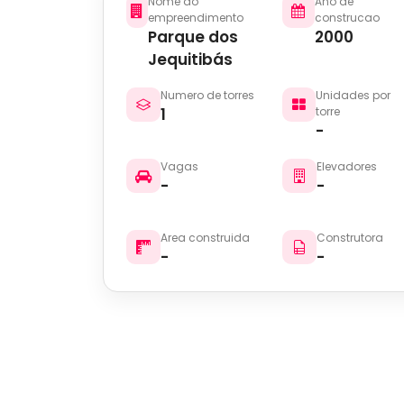
Nome do
Ano de
empreendimento
construcao
Parque dos
2000
Jequitibás
Numero de torres
Unidades por
1
torre
-
Vagas
Elevadores
-
-
Area construida
Construtora
-
-