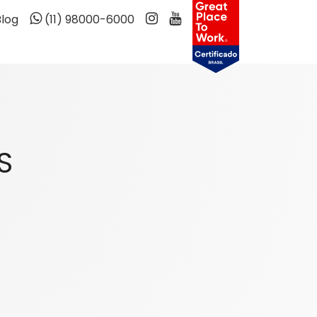
Blog
(11) 98000-6000
S