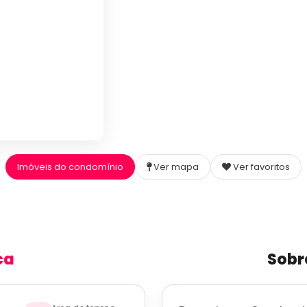
Imóveis do condomínio
Ver mapa
Ver favoritos
ca
Sobr