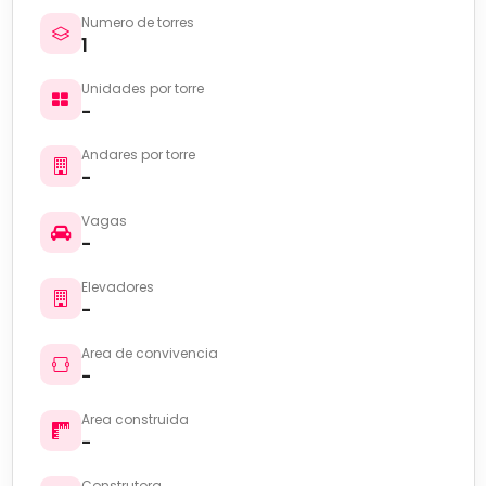
Numero de torres
1
Unidades por torre
-
Andares por torre
-
Vagas
-
Elevadores
-
Area de convivencia
-
Area construida
-
Construtora