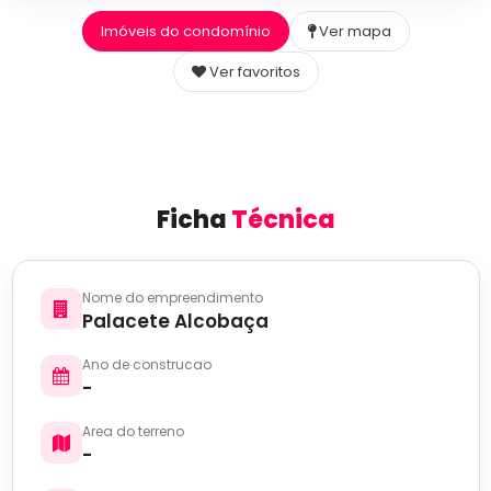
Imóveis do condomínio
Ver mapa
Ver favoritos
Ficha
Técnica
Nome do empreendimento
Palacete Alcobaça
Ano de construcao
-
Area do terreno
-