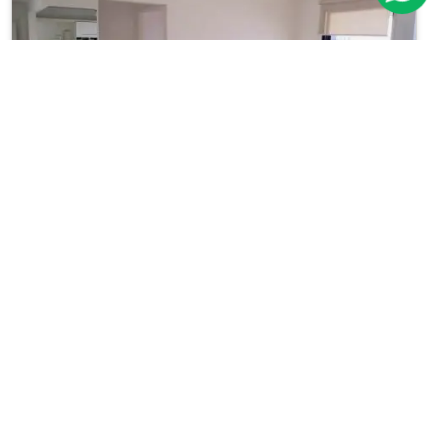
Previous
Next
Apartamento
Vila Olímpia
Cód.: IP30381
Aluguel:
R$ 4.900
01
01
40m²