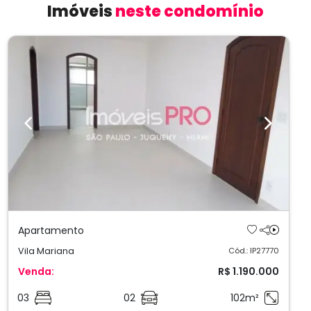
Imóveis
neste condomínio
Previous
Next
Apartamento
Vila Mariana
Cód.: IP27770
Venda:
R$ 1.190.000
03
02
102m²