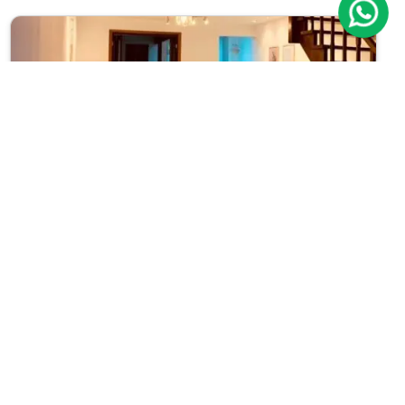
Previous
Next
Casa de Vila
Vila Olímpia
Cód.: IP11339
Venda:
R$ 1.950.000
03
01
120m²