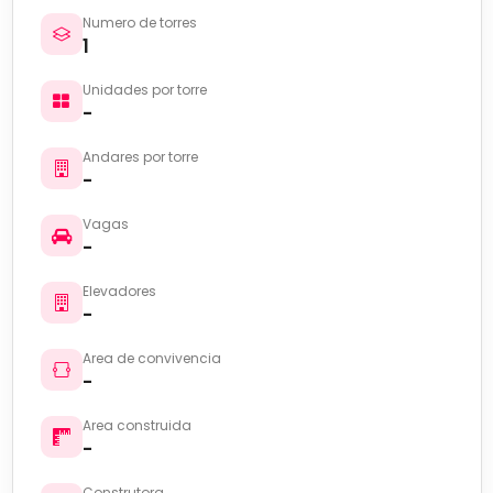
Numero de torres
1
Unidades por torre
-
Andares por torre
-
Vagas
-
Elevadores
-
Area de convivencia
-
Area construida
-
Construtora