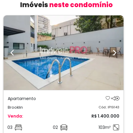
Imóveis
neste condomínio
Previous
Next
Apartamento
Brooklin
Cód.: IP19143
Venda:
R$ 1.400.000
03
02
103m²