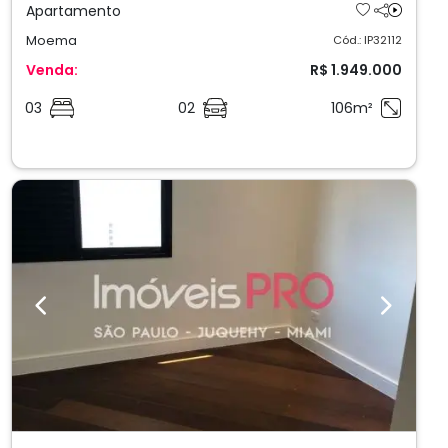
Apartamento
Moema
Cód.: IP32112
Venda:
R$ 1.949.000
03
02
106m²
Previous
Next