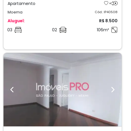
Apartamento
Moema
Cód.: IP40508
Aluguel:
R$ 8.500
03
02
106m²
Previous
Next