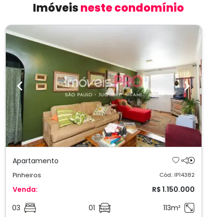
Imóveis
neste condomínio
Previous
Next
Apartamento
Pinheiros
Cód.: IP14382
Venda:
R$ 1.150.000
03
01
113m²