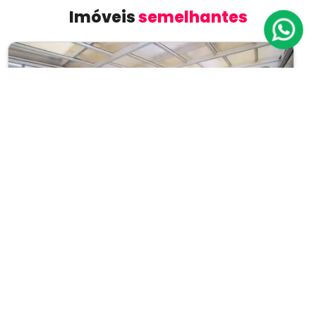
Imóveis
semelhantes
Previous
Next
Cobertura
Campo Belo
Cód.: IP10134
Venda:
R$ 2.500.000
04
03
296m²