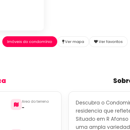
Imóveis do condomínio
Ver mapa
Ver favoritos
ca
Sobr
Area do terreno
Descubra o Condomi
-
residencia que reflete
Situado em R Afonso d
uma ampla variedade