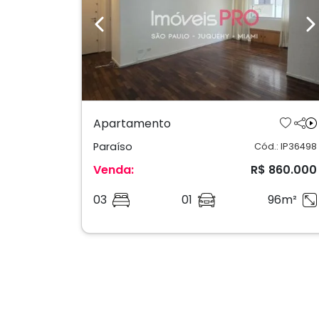
Previous
N
Apartamento
Paraíso
Cód.: IP36498
Venda:
R$ 860.000
03
01
96m²