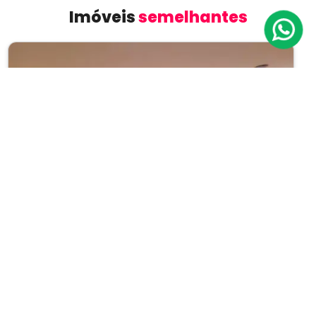
Imóveis
semelhantes
Previous
Next
Apartamento
Moema
Cód.: IP19507
Venda:
R$ 24.126.760
04
05
479m²