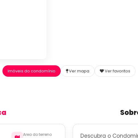
Imóveis do condomínio
Ver mapa
Ver favoritos
ca
Sobr
Area do terreno
Descubra o Condomini