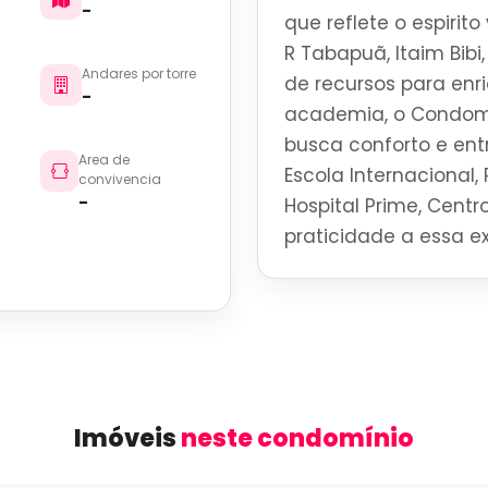
-
que reflete o espirit
R Tabapuã, Itaim Bib
Andares por torre
de recursos para enr
-
academia, o Condomi
busca conforto e en
Area de
Escola Internacional, 
convivencia
-
Hospital Prime, Centro
praticidade a essa ex
Imóveis
neste condomínio