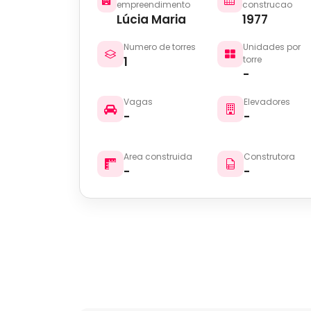
empreendimento
construcao
Lúcia Maria
1977
Numero de torres
Unidades por
1
torre
-
Vagas
Elevadores
-
-
Area construida
Construtora
-
-