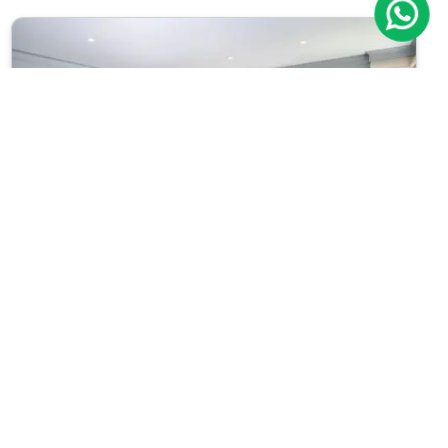
Previous
Next
Apartamento
Higienópolis
Cód.: IP13140
Venda:
R$ 6.000.000
04
02
530m²