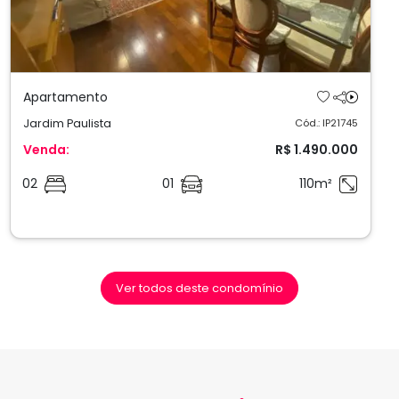
Apartamento
Jardim Paulista
Cód.: IP21745
Venda:
R$ 1.490.000
02
01
110m²
Ver todos deste condomínio