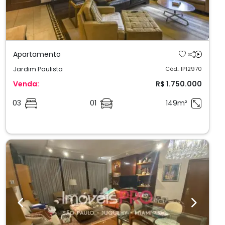
Apartamento
Jardim Paulista
Cód.: IP12970
Venda:
R$ 1.750.000
03
01
149m²
Previous
Next