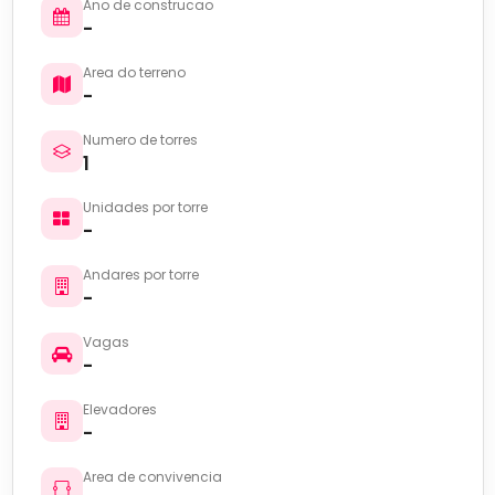
Ano de construcao
-
Area do terreno
-
Numero de torres
1
Unidades por torre
-
Andares por torre
-
Vagas
-
Elevadores
-
Area de convivencia