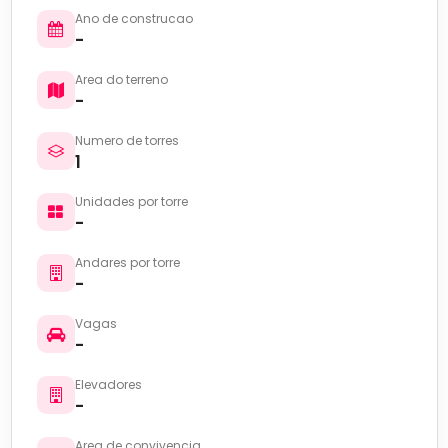
Ano de construcao
-
Area do terreno
-
Numero de torres
1
Unidades por torre
-
Andares por torre
-
Vagas
-
Elevadores
-
Area de convivencia