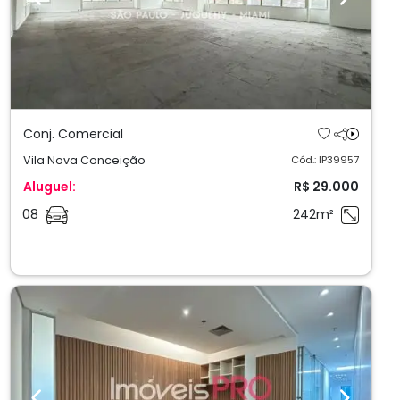
Previous
Next
Conj. Comercial
Vila Nova Conceição
Cód.: IP39957
Aluguel:
R$ 29.000
08
242m²