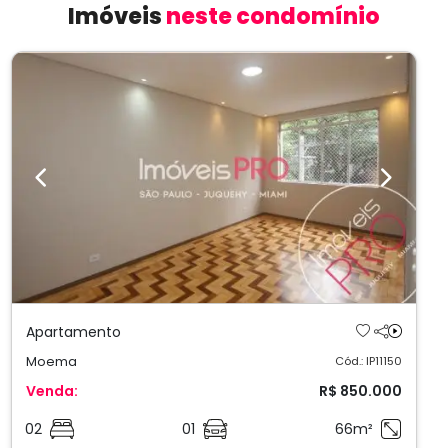
Imóveis
neste condomínio
Previous
Next
Apartamento
Moema
Cód.: IP11150
Venda:
R$ 850.000
02
01
66m²