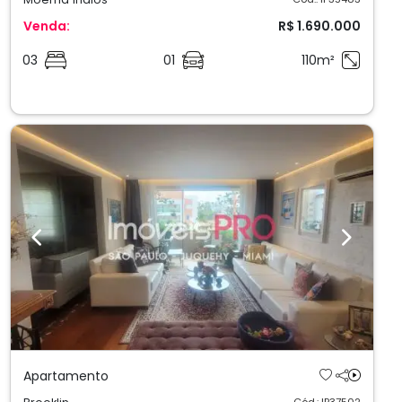
Venda:
R$ 1.690.000
03
01
110m²
Previous
Next
Apartamento
Cód.: IP37502