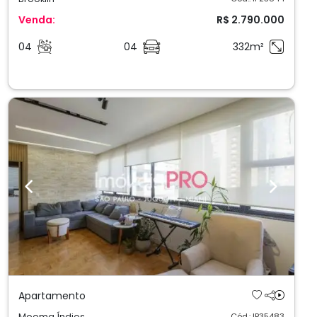
Venda:
R$ 2.790.000
04
04
332m²
Previous
Next
Apartamento
Moema Índios
Cód.: IP35483