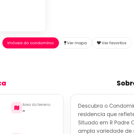
Imóveis do condomínio
Ver mapa
Ver favoritos
ca
Sobr
Area do terreno
Descubra o Condomini
-
residencia que reflete
Situado em R Padre C
ampla variedade de r