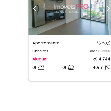
Previous
N
Apartamento
Pinheiros
Cód.: IP36600
Aluguel:
R$ 4.744
01
01
40m²