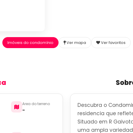
Imóveis do condomínio
Ver mapa
Ver favoritos
ca
Sobr
Area do terreno
Descubra o Condomin
-
residencia que reflete
Situado em R Gaivota
uma ampla variedade