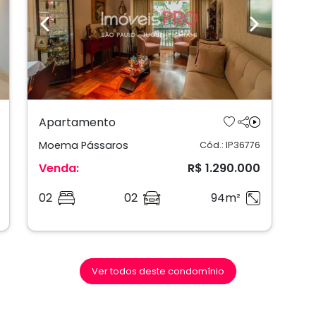
ext
Previous
Next
Apartamento
Moema Pássaros
Cód.: IP36776
Venda:
R$ 1.290.000
02
02
94m²
Ver todos deste condomínio