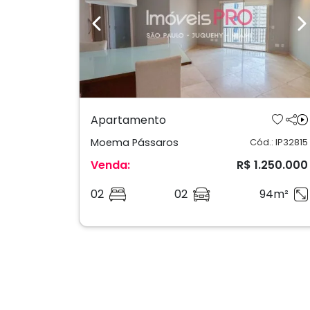
Previous
N
Apartamento
Moema Pássaros
Cód.: IP32815
Venda:
R$ 1.250.000
02
02
94m²