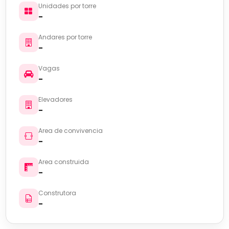
Unidades por torre
-
Andares por torre
-
Vagas
-
Elevadores
-
Area de convivencia
-
Area construida
-
Construtora
-