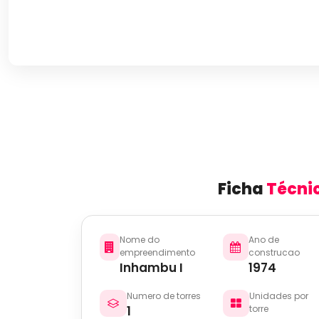
Ficha
Técni
Nome do
Ano de
empreendimento
construcao
Inhambu I
1974
Numero de torres
Unidades por
1
torre