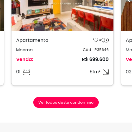
ext
Previous
Next
P
Apartamento
Ap
Moema
M
Cód.: IP35646
Venda:
R$ 699.600
Ve
01
51m²
02
Ver todos deste condomínio