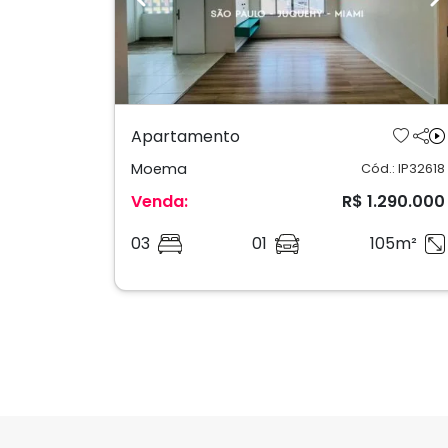
Previous
N
Apartamento
Moema
Cód.: IP32618
Venda:
R$ 1.290.000
03
01
105m²