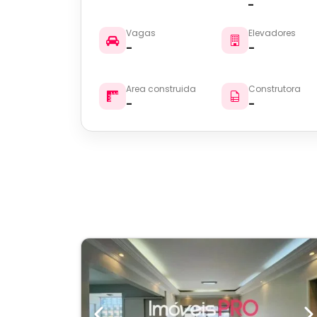
-
Vagas
Elevadores
-
-
Area construida
Construtora
-
-