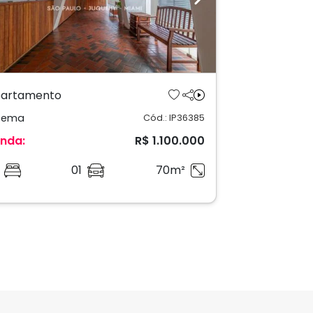
revious
Next
artamento
oema
Cód.: IP36385
nda:
R$ 1.100.000
01
70m²