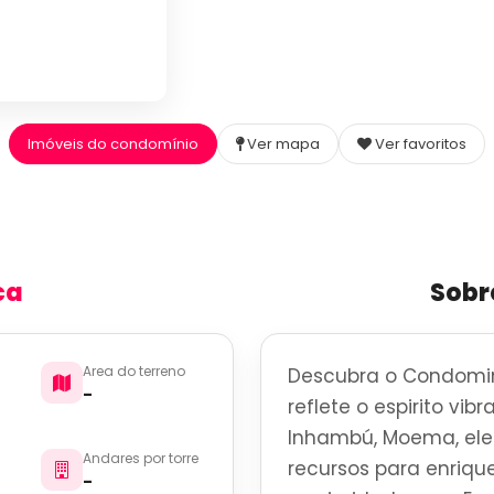
Imóveis do condomínio
Ver mapa
Ver favoritos
ca
Sobr
Area do terreno
Descubra o Condomin
-
reflete o espirito vi
Inhambú, Moema, ele
Andares por torre
recursos para enrique
-