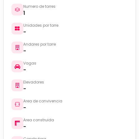
Numero de torres
1
Unidades por torre
-
Andares por torre
-
Vagas
-
Elevadores
-
Area de convivencia
-
Area construida
-
Construtora