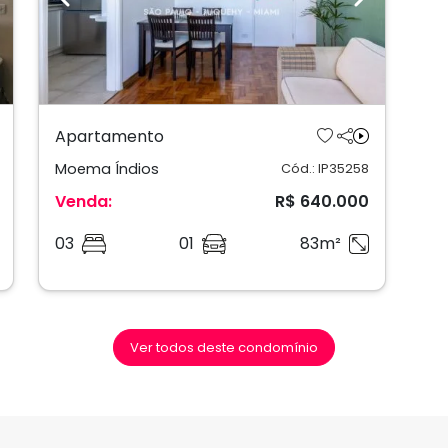
ext
Previous
Next
Apartamento
Moema Índios
Cód.: IP35258
Venda:
R$ 640.000
03
01
83m²
Ver todos deste condomínio