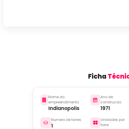
Ficha
Técni
Nome do
Ano de
empreendimento
construcao
Indianopolis
1971
Numero de torres
Unidades por
1
torre