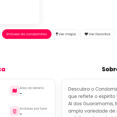
Imóveis do condomínio
Ver mapa
Ver favoritos
ca
Sobr
Area do terreno
Descubra o Condomini
-
que reflete o espirit
Al dos Guaramomis, 
Andares por torre
ampla variedade de r
-