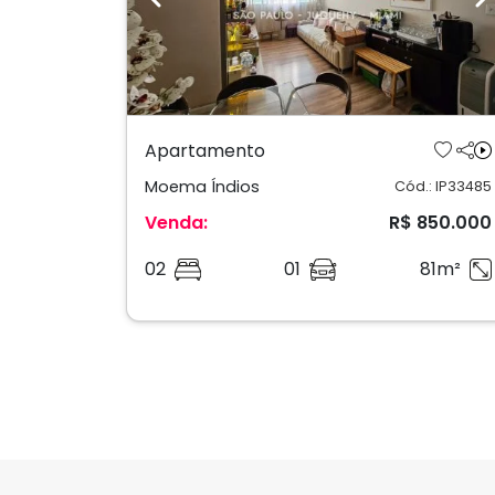
Previous
N
Apartamento
Moema Índios
Cód.: IP33485
Venda:
R$ 850.000
02
01
81m²