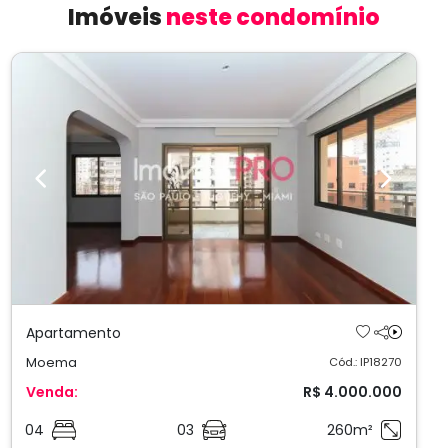
Imóveis
neste condomínio
Previous
Next
Apartamento
Moema
Cód.: IP18270
Venda:
R$ 4.000.000
04
03
260m²