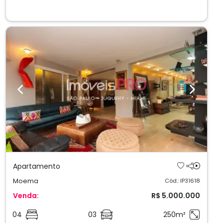
Previous
Next
Apartamento
Moema
Cód.: IP31618
Venda:
R$ 5.000.000
04
03
250m²