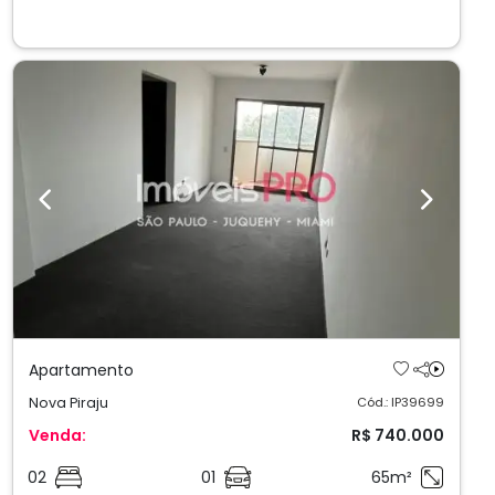
Previous
Next
Apartamento
Nova Piraju
Cód.: IP39699
Venda:
R$ 740.000
02
01
65m²